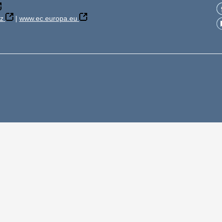
z
|
www.ec.europa.eu