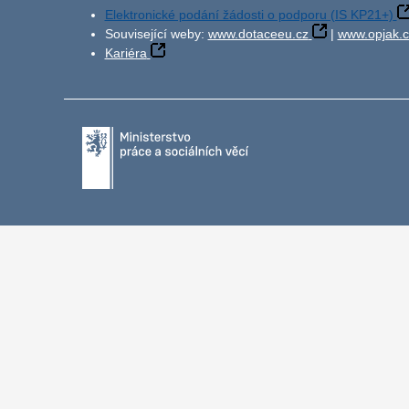
Elektronické podání žádosti o podporu (IS KP21+)
Související weby:
www.dotaceeu.cz
|
www.opjak.c
Kariéra