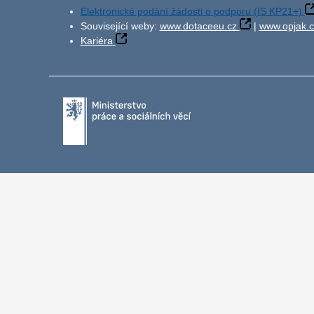
Elektronické podání žádosti o podporu (IS KP21+)
Související weby:
www.dotaceeu.cz
|
www.opjak.c
Kariéra