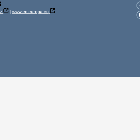
z
|
www.ec.europa.eu