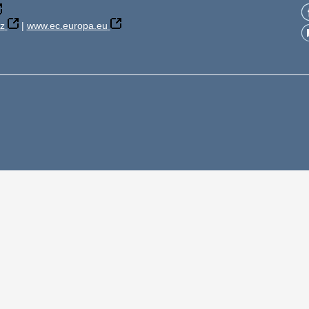
z
|
www.ec.europa.eu