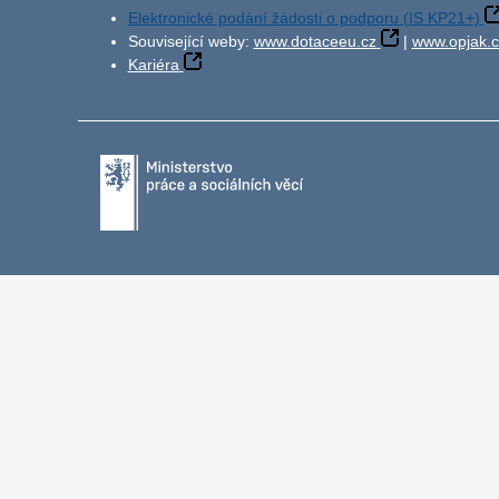
Elektronické podání žádosti o podporu (IS KP21+)
Související weby:
www.dotaceeu.cz
|
www.opjak.c
Kariéra