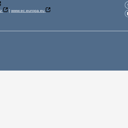
z
|
www.ec.europa.eu