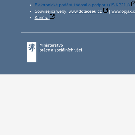
Elektronické podání žádosti o podporu (IS KP21+)
Související weby:
www.dotaceeu.cz
|
www.opjak.c
Kariéra