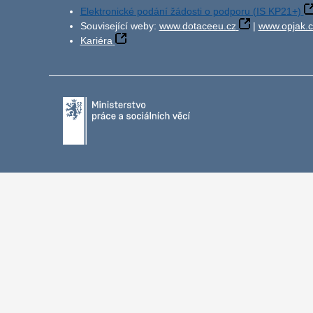
Elektronické podání žádosti o podporu (IS KP21+)
Související weby:
www.dotaceeu.cz
|
www.opjak.c
Kariéra