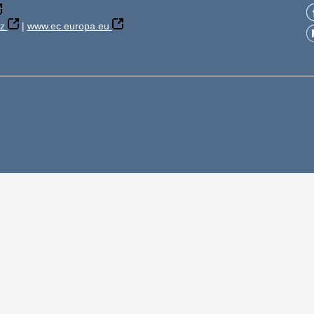
z
|
www.ec.europa.eu