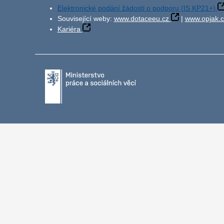
Elektronické podání žádosti o podporu (IS KP21+)
Související weby:
www.dotaceeu.cz
|
www.opjak.c
Kariéra