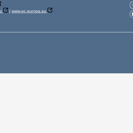
z
|
www.ec.europa.eu