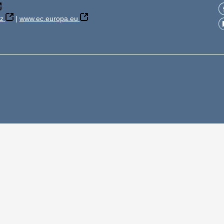
z
|
www.ec.europa.eu