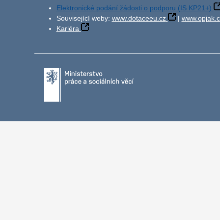
Elektronické podání žádosti o podporu (IS KP21+)
Související weby:
www.dotaceeu.cz
|
www.opjak.c
Kariéra