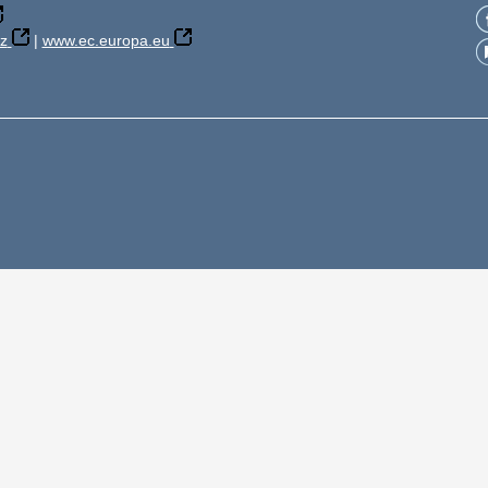
z
|
www.ec.europa.eu