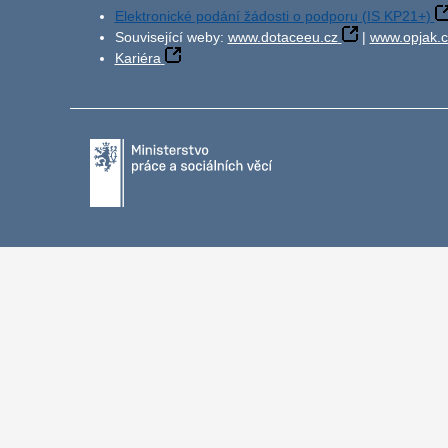
Elektronické podání žádosti o podporu (IS KP21+)
Související weby:
www.dotaceeu.cz
|
www.opjak.c
Kariéra