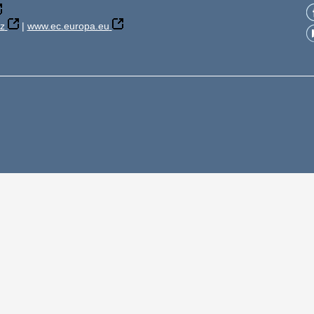
z
|
www.ec.europa.eu