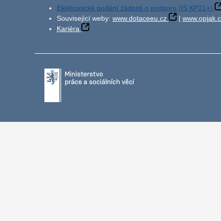
Elektronické podání žádosti o podporu (IS KP21+)
Související weby:
www.dotaceeu.cz
|
www.opjak.c
Kariéra