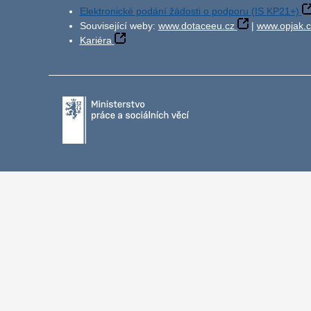
Elektronické podání žádosti o podporu (IS KP21+)
Související weby:
www.dotaceeu.cz
|
www.opjak.c
Kariéra