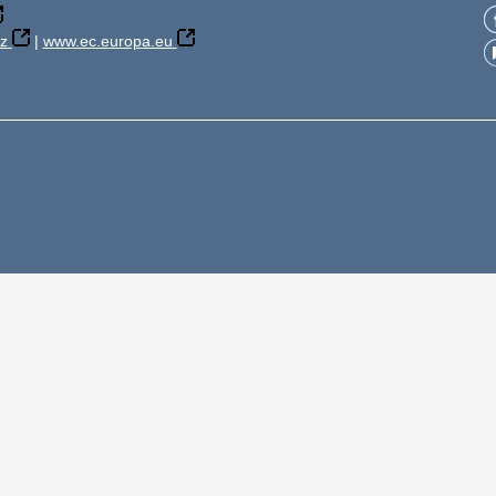
z
|
www.ec.europa.eu