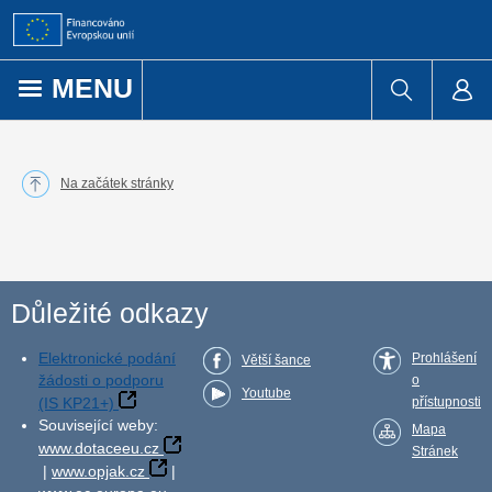
Přejít k obsahu
MENU
Na začátek stránky
Důležité odkazy
Elektronické podání
Prohlášení
Větší šance
žádosti o podporu
o
Youtube
(IS KP21+)
přístupnosti
Související weby:
Mapa
www.dotaceeu.cz
Stránek
|
www.opjak.cz
|