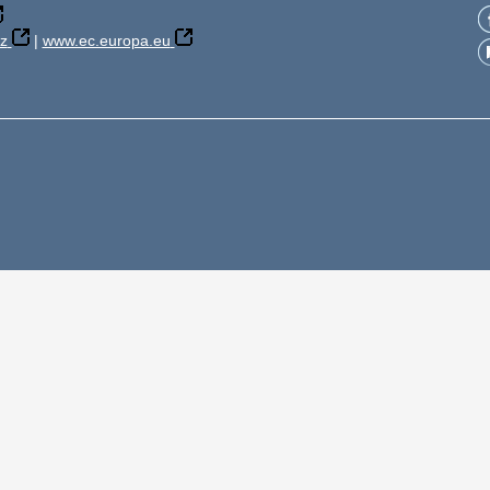
z
|
www.ec.europa.eu