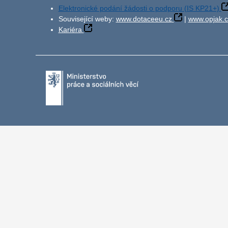
Elektronické podání žádosti o podporu (IS KP21+)
Související weby:
www.dotaceeu.cz
|
www.opjak.c
Kariéra