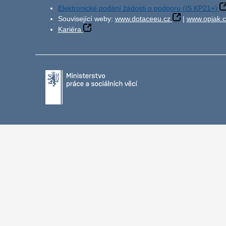
Elektronické podání žádosti o podporu (IS KP21+)
Související weby:
www.dotaceeu.cz
|
www.opjak.c
Kariéra