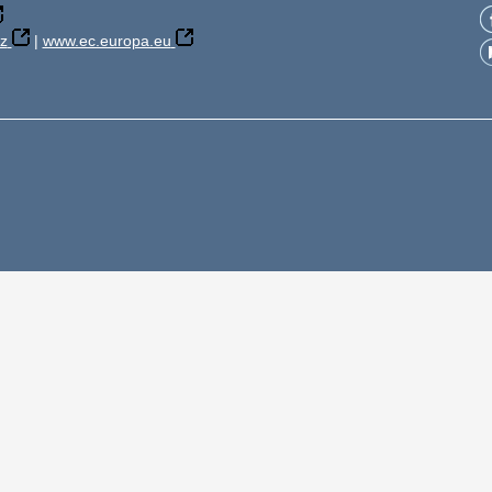
z
|
www.ec.europa.eu