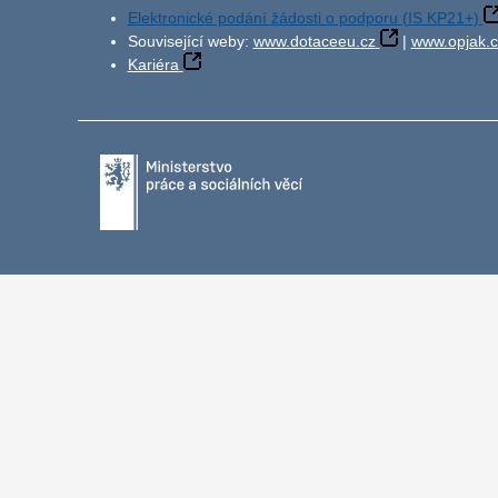
Elektronické podání žádosti o podporu (IS KP21+)
Související weby:
www.dotaceeu.cz
|
www.opjak.c
Kariéra