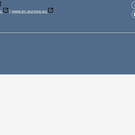
z
|
www.ec.europa.eu