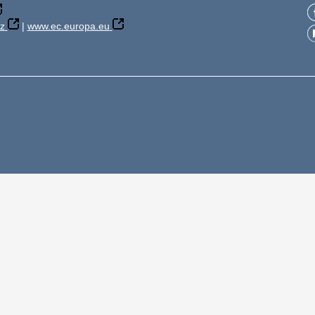
z
|
www.ec.europa.eu