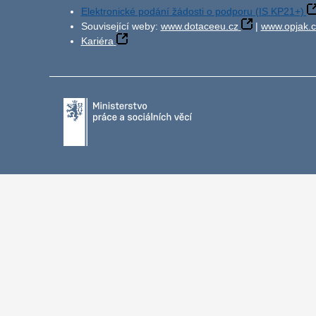
Elektronické podání žádosti o podporu (IS KP21+)
Související weby:
www.dotaceeu.cz
|
www.opjak.c
Kariéra