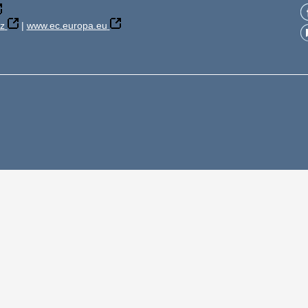
z
|
www.ec.europa.eu