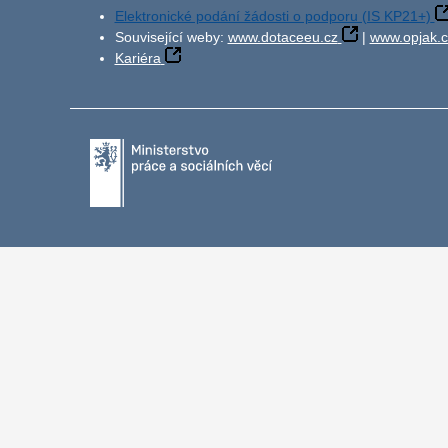
Elektronické podání žádosti o podporu (IS KP21+)
Související weby:
www.dotaceeu.cz
|
www.opjak.c
Kariéra