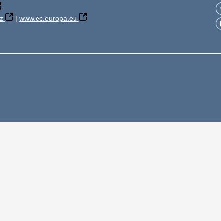
z
|
www.ec.europa.eu