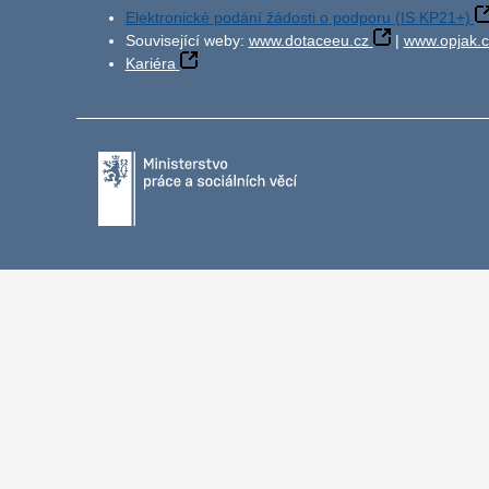
Elektronické podání žádosti o podporu (IS KP21+)
Související weby:
www.dotaceeu.cz
|
www.opjak.c
Kariéra