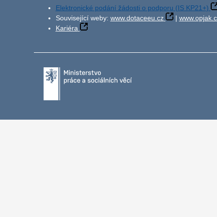
Elektronické podání žádosti o podporu (IS KP21+)
Související weby:
www.dotaceeu.cz
|
www.opjak.c
Kariéra