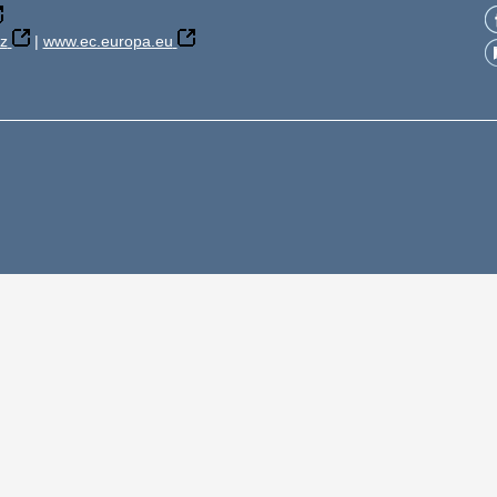
z
|
www.ec.europa.eu