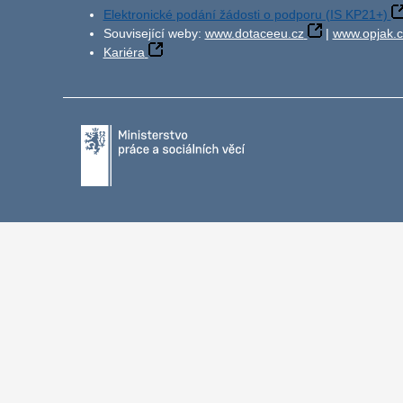
Elektronické podání žádosti o podporu (IS KP21+)
Související weby:
www.dotaceeu.cz
|
www.opjak.c
Kariéra