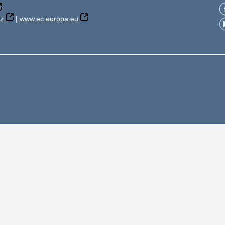
z
|
www.ec.europa.eu