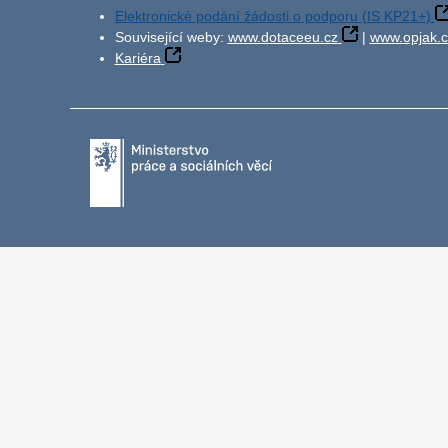
Elektronické podání žádosti o podporu (IS KP21+)
Související weby:
www.dotaceeu.cz
|
www.opjak.c
Kariéra