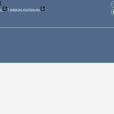
z
|
www.ec.europa.eu