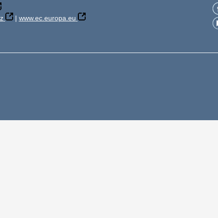
z
|
www.ec.europa.eu