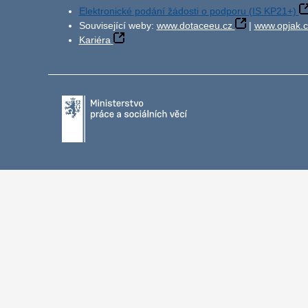
Elektronické podání žádosti o podporu (IS KP21+)
Související weby:
www.dotaceeu.cz
|
www.opjak.c
Kariéra