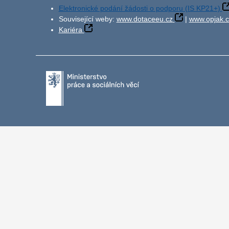
Elektronické podání žádosti o podporu (IS KP21+)
Související weby:
www.dotaceeu.cz
|
www.opjak.c
Kariéra