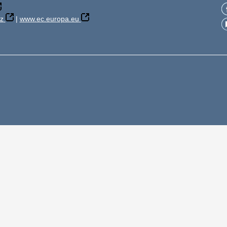
z
|
www.ec.europa.eu