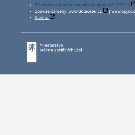
Elektronické podání žádosti o podporu (IS KP21+)
Související weby:
www.dotaceeu.cz
|
www.opjak.c
Kariéra