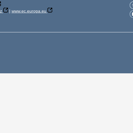
z
|
www.ec.europa.eu