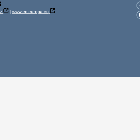
z
|
www.ec.europa.eu