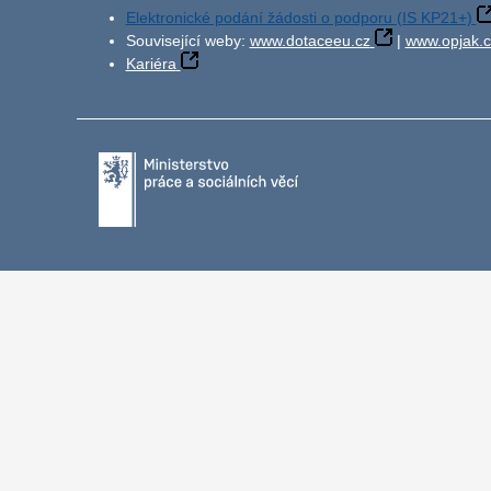
Elektronické podání žádosti o podporu (IS KP21+)
Související weby:
www.dotaceeu.cz
|
www.opjak.c
Kariéra