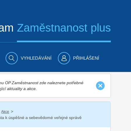
ram
Zaměstnanost plus
VYHLEDÁVÁNÍ
PŘIHLÁŠENÍ
nímu OP Zaměstnanost zde naleznete potřebné
jící aktuality a akce.
/
Akce
 cesta k úspěšné a sebevědomé veřejné správě