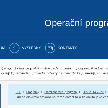
Operační prog
UM
VÝSLEDKY
KONTAKTY
 v jejichž rámci je (bylo) možné žádat o finanční podporu. K aktuál
,
výzvy
k předkládání projektů, odkazy na
metodické příručky
, souvise
/
/
/
/
ESF
Programy
Starší operační programy
OPZ 2014-2020
Online diskuzní setkání na téma diverzita a flexibilita jako