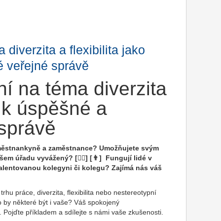
diverzita a flexibilita jako
 veřejné správě
ní na téma diverzita
ta k úspěšné a
správě
aměstnankyně a zaměstnance? Umožňujete svým
em úřadu vyvážený? [👱‍♀️] [👨] Fungují lidé v
 talentovanou kolegyni či kolegu? Zajímá nás váš
rhu práce, diverzita, flexibilita nebo nestereotypní
lo by některé být i vaše? Váš spokojený
ojďte příkladem a sdílejte s námi vaše zkušenosti.