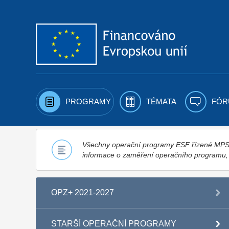
Přejít k obsahu
PROGRAMY
TÉMATA
FÓR
Všechny operační programy ESF řízené MPSV,
informace o zaměření operačního programu
OPZ+ 2021-2027
STARŠÍ OPERAČNÍ PROGRAMY