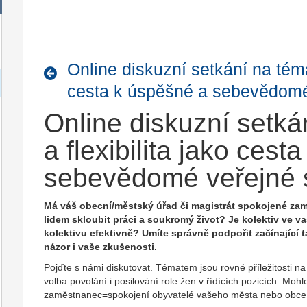
Online diskuzní setkání na téma 
cesta k úspěšné a sebevědomé
Online diskuzní setká
a flexibilita jako ces
sebevědomé veřejné 
Má váš obecní/městský úřad či magistrát spokojené z
lidem skloubit práci a soukromý život? Je kolektiv ve vaš
kolektivu efektivně? Umíte správně podpořit začínající
názor i vaše zkušenosti.
Pojďte s námi diskutovat. Tématem jsou rovné příležitosti na t
volba povolání i posilování role žen v řídících pozicích. Moh
zaměstnanec=spokojení obyvatelé vašeho města nebo obce. P