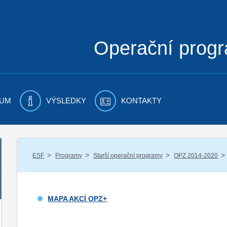
Operační prog
UM
VÝSLEDKY
KONTAKTY
/
/
/
/
ESF
Programy
Starší operační programy
OPZ 2014-2020
MAPA AKCÍ OPZ+