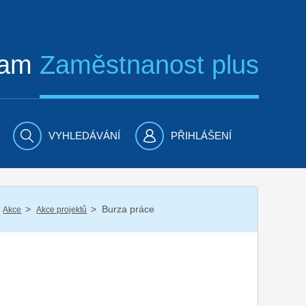
ram
Zaměstnanost plus
VYHLEDÁVÁNÍ
PŘIHLÁŠENÍ
/
/
Burza práce
Akce
Akce projektů