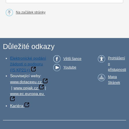
Na začátek stránky
Důležité odkazy
Elektronické podání
Prohlášení
Větší šance
žádosti o podporu
o
Youtube
(IS KP21+)
přístupnosti
Související weby:
Mapa
www.dotaceeu.cz
Stránek
|
www.opjak.cz
|
www.ec.europa.eu
Kariéra