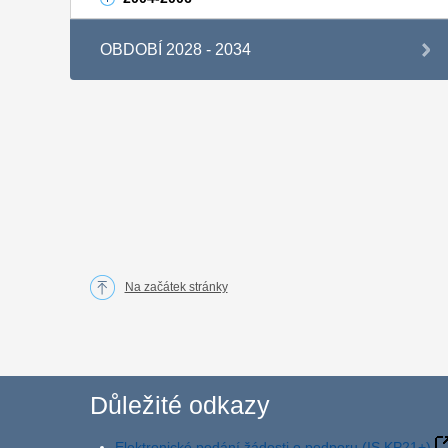
OBDOBÍ 2028 - 2034
Na začátek stránky
Důležité odkazy
Elektronické podání žádosti o podporu (IS KP21+)