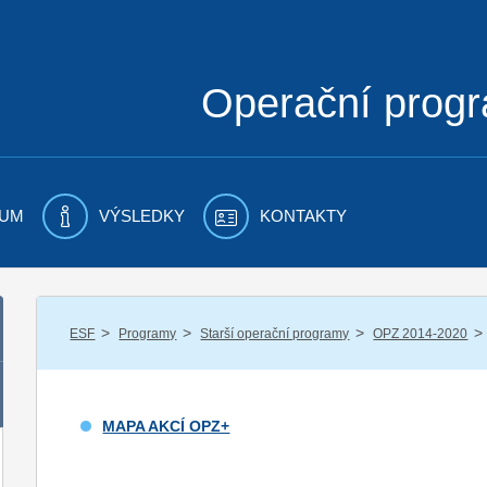
Operační prog
UM
VÝSLEDKY
KONTAKTY
/
/
/
/
ESF
Programy
Starší operační programy
OPZ 2014-2020
MAPA AKCÍ OPZ+