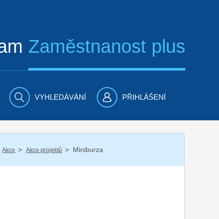
ram
Zaměstnanost plus
VYHLEDÁVÁNÍ
PŘIHLÁŠENÍ
/
/
Miniburza
Akce
Akce projektů