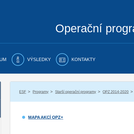
Operační prog
UM
VÝSLEDKY
KONTAKTY
/
/
/
/
ESF
Programy
Starší operační programy
OPZ 2014-2020
MAPA AKCÍ OPZ+