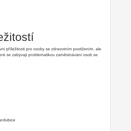
žitostí
ní příležitosti pro osoby se zdravotním postižením, ale
které se zabývají problematikou zaměstnávání osob se
Pardubice