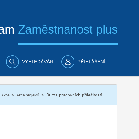
ram
Zaměstnanost plus
VYHLEDÁVÁNÍ
PŘIHLÁŠENÍ
/
/
Burza pracovních příležitostí
Akce
Akce projektů