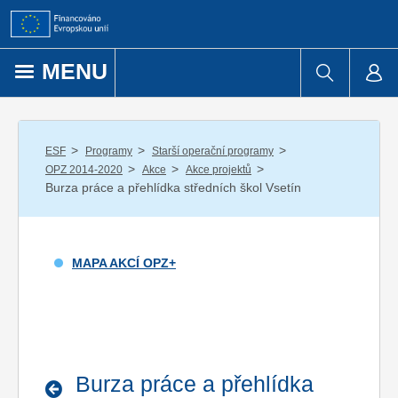
Přejít k obsahu
MENU
/
/
/
ESF
Programy
Starší operační programy
/
/
/
OPZ 2014-2020
Akce
Akce projektů
Burza práce a přehlídka středních škol Vsetín
MAPA AKCÍ OPZ+
Burza práce a přehlídka