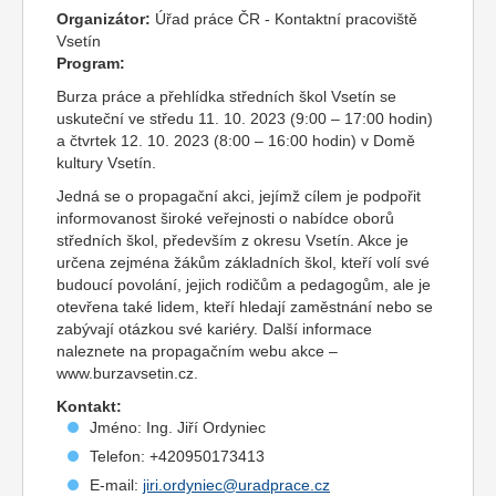
Organizátor:
Úřad práce ČR - Kontaktní pracoviště
Vsetín
Program:
Burza práce a přehlídka středních škol Vsetín se
uskuteční ve středu 11. 10. 2023 (9:00 – 17:00 hodin)
a čtvrtek 12. 10. 2023 (8:00 – 16:00 hodin) v Domě
kultury Vsetín.
Jedná se o propagační akci, jejímž cílem je podpořit
informovanost široké veřejnosti o nabídce oborů
středních škol, především z okresu Vsetín. Akce je
určena zejména žákům základních škol, kteří volí své
budoucí povolání, jejich rodičům a pedagogům, ale je
otevřena také lidem, kteří hledají zaměstnání nebo se
zabývají otázkou své kariéry. Další informace
naleznete na propagačním webu akce –
www.burzavsetin.cz.
Kontakt:
Jméno: Ing. Jiří Ordyniec
Telefon: +420950173413
E-mail:
jiri.ordyniec@uradprace.cz