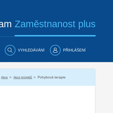
ram
Zaměstnanost plus
VYHLEDÁVÁNÍ
PŘIHLÁŠENÍ
/
/
Pohybová terapie
Akce
Akce projektů