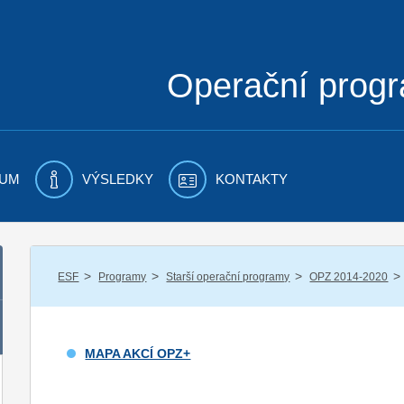
Operační prog
UM
VÝSLEDKY
KONTAKTY
/
/
/
/
ESF
Programy
Starší operační programy
OPZ 2014-2020
MAPA AKCÍ OPZ+