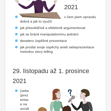
2021
v čem jsem opravdu
dobrá a jak to využít
jak přesvědčivě a efektivně argumentovat
jak se bránit manipulativnímu jednání
desatero úspěšné prezentace
jak prodat svoje úspěchy aneb sebeprezentace
metodou story telling
29. listopadu až 1. prosince
2021
(sebe
)prez
entac
e na
sociál