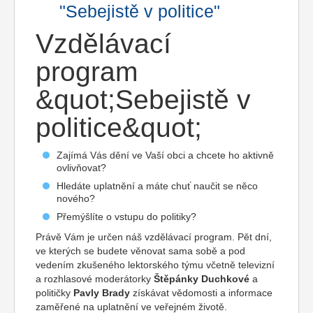
"Sebejistě v politice"
Vzdělávací
program
&quot;Sebejistě v
politice&quot;
Zajímá Vás dění ve Vaší obci a chcete ho aktivně
ovlivňovat?
Hledáte uplatnění a máte chuť naučit se něco
nového?
Přemýšlíte o vstupu do politiky?
Právě Vám je určen náš vzdělávací program. Pět dní,
ve kterých se budete věnovat sama sobě a pod
vedením zkušeného lektorského týmu včetně televizní
a rozhlasové moderátorky
Štěpánky Duchkové
a
političky
Pavly Brady
získávat vědomosti a informace
zaměřené na uplatnění ve veřejném životě.