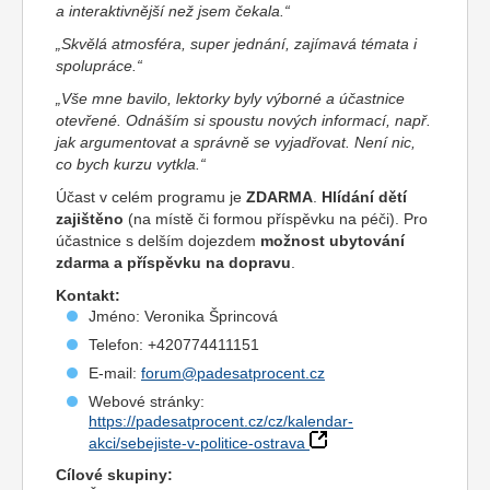
a interaktivnější než jsem čekala.“
„Skvělá atmosféra, super jednání, zajímavá témata i
spolupráce.“
„Vše mne bavilo, lektorky byly výborné a účastnice
otevřené. Odnáším si spoustu nových informací, např.
jak argumentovat a správně se vyjadřovat. Není nic,
co bych kurzu vytkla.“
Účast v celém programu je
ZDARMA
.
Hlídání dětí
zajištěno
(na místě či formou příspěvku na péči). Pro
účastnice s delším dojezdem
možnost ubytování
zdarma a příspěvku na dopravu
.
Kontakt:
Jméno: Veronika Šprincová
Telefon: +420774411151
E-mail:
forum@padesatprocent.cz
Webové stránky:
https://padesatprocent.cz/cz/kalendar-
akci/sebejiste-v-politice-ostrava
Cílové skupiny: