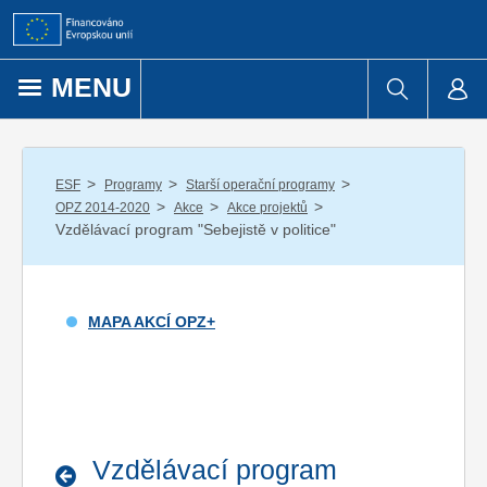
Přejít k obsahu
MENU
/
/
/
ESF
Programy
Starší operační programy
/
/
/
OPZ 2014-2020
Akce
Akce projektů
Vzdělávací program "Sebejistě v politice"
MAPA AKCÍ OPZ+
Vzdělávací program