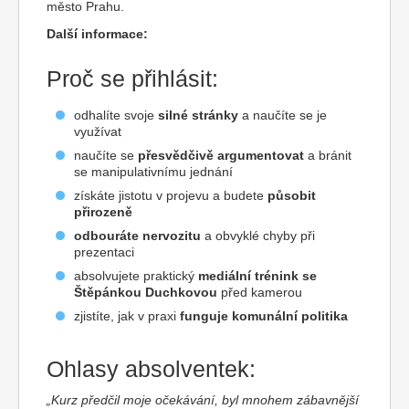
město Prahu.
Další informace:
Proč se přihlásit:
odhalíte svoje
silné stránky
a naučíte se je
využívat
naučíte se
přesvědčivě argumentovat
a bránit
se manipulativnímu jednání
získáte jistotu v projevu a budete
působit
přirozeně
odbouráte nervozitu
a obvyklé chyby při
prezentaci
absolvujete praktický
mediální trénink se
Štěpánkou Duchkovou
před kamerou
zjistíte, jak v praxi
funguje komunální politika
Ohlasy absolventek:
„Kurz předčil moje očekávání, byl mnohem zábavnější