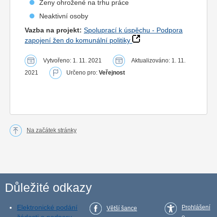
Ženy ohrožené na trhu práce
Neaktivní osoby
Vazba na projekt:
Spoluprací k úspěchu - Podpora
zapojení žen do komunální politiky
Vytvořeno: 1. 11. 2021
Aktualizováno: 1. 11.
2021
Určeno pro:
Veřejnost
Na začátek stránky
Důležité odkazy
Elektronické podání
Prohlášení
Větší šance