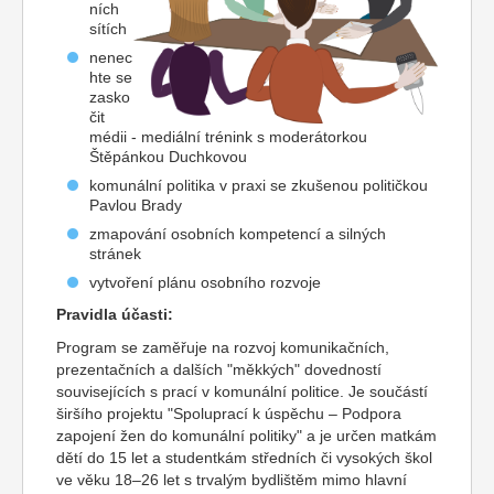
ních
sítích
nenec
hte se
zasko
čit
médii - mediální trénink s moderátorkou
Štěpánkou Duchkovou
komunální politika v praxi se zkušenou političkou
Pavlou Brady
zmapování osobních kompetencí a silných
stránek
vytvoření plánu osobního rozvoje
Pravidla účasti:
Program se zaměřuje na rozvoj komunikačních,
prezentačních a dalších "měkkých" dovedností
souvisejících s prací v komunální politice. Je součástí
širšího projektu "Spoluprací k úspěchu – Podpora
zapojení žen do komunální politiky" a je určen matkám
dětí do 15 let a studentkám středních či vysokých škol
ve věku 18–26 let s trvalým bydlištěm mimo hlavní