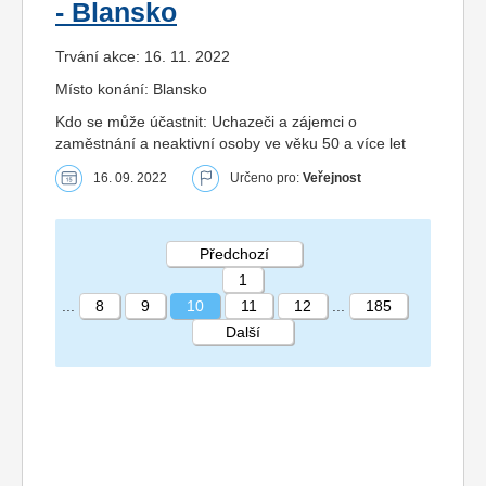
- Blansko
Trvání akce: 16. 11. 2022
Místo konání: Blansko
Kdo se může účastnit: Uchazeči a zájemci o
zaměstnání a neaktivní osoby ve věku 50 a více let
16. 09. 2022
Určeno pro:
Veřejnost
Předchozí
1
...
8
9
10
11
12
...
185
Další
STRÁNKA 10 185