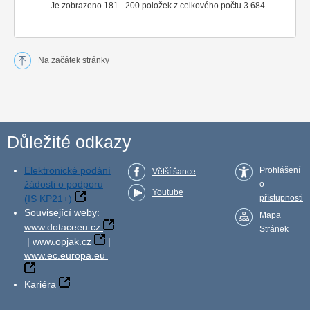
Je zobrazeno 181 - 200 položek z celkového počtu 3 684.
Na začátek stránky
Důležité odkazy
Elektronické podání
Prohlášení
Větší šance
žádosti o podporu
o
Youtube
(IS KP21+)
přístupnosti
Související weby:
Mapa
www.dotaceeu.cz
Stránek
|
www.opjak.cz
|
www.ec.europa.eu
Kariéra