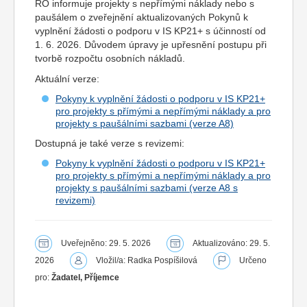
ŘO informuje projekty s nepřímými náklady nebo s
paušálem o zveřejnění aktualizovaných Pokynů k
vyplnění žádosti o podporu v IS KP21+ s účinností od
1. 6. 2026. Důvodem úpravy je upřesnění postupu při
tvorbě rozpočtu osobních nákladů.
Aktuální verze:
Pokyny k vyplnění žádosti o podporu v IS KP21+
pro projekty s přímými a nepřímými náklady a pro
projekty s paušálními sazbami (verze A8)
Dostupná je také verze s revizemi:
Pokyny k vyplnění žádosti o podporu v IS KP21+
pro projekty s přímými a nepřímými náklady a pro
projekty s paušálními sazbami (verze A8 s
revizemi)
Uveřejněno: 29. 5. 2026
Aktualizováno: 29. 5.
2026
Vložil/a: Radka Pospíšilová
Určeno
pro:
Žadatel, Příjemce