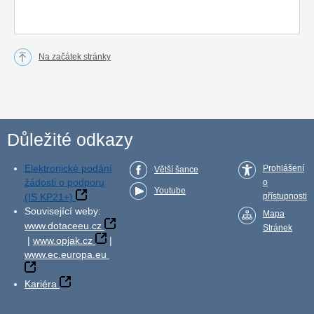
Na začátek stránky
Důležité odkazy
Elektronické podání
Prohlášení
Větší šance
žádosti o podporu
o
Youtube
(IS KP21+)
přístupnosti
Související weby:
Mapa
www.dotaceeu.cz
Stránek
|
www.opjak.cz
|
www.ec.europa.eu
Kariéra