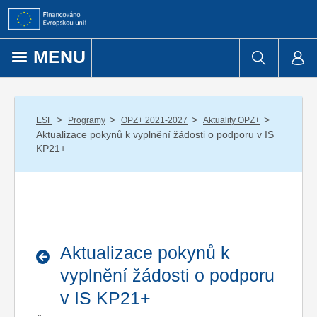
Přejít k obsahu
MENU
/
/
/
/
ESF
Programy
OPZ+ 2021-2027
Aktuality OPZ+
Aktualizace pokynů k vyplnění žádosti o podporu v IS
KP21+
Aktualizace pokynů k
vyplnění žádosti o podporu
v IS KP21+