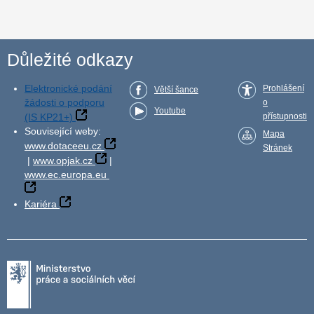
Důležité odkazy
Elektronické podání
Prohlášení
Větší šance
žádosti o podporu
o
Youtube
(IS KP21+)
přístupnosti
Související weby:
Mapa
www.dotaceeu.cz
Stránek
|
www.opjak.cz
|
www.ec.europa.eu
Kariéra