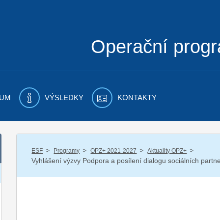
Operační prog
UM
VÝSLEDKY
KONTAKTY
/
/
/
/
ESF
Programy
OPZ+ 2021-2027
Aktuality OPZ+
Vyhlášení výzvy Podpora a posílení dialogu sociálních partne