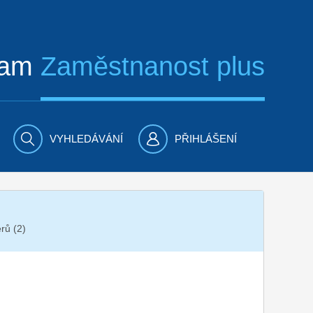
ram
Zaměstnanost plus
VYHLEDÁVÁNÍ
PŘIHLÁŠENÍ
rů (2)