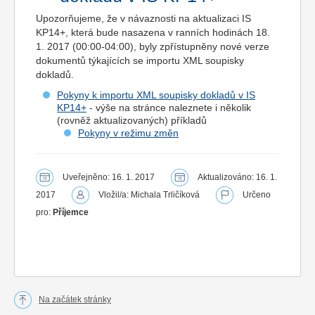
Upozorňujeme, že v návaznosti na aktualizaci IS
KP14+, která bude nasazena v ranních hodinách 18.
1. 2017 (00:00-04:00), byly zpřístupněny nové verze
dokumentů týkajících se importu XML soupisky
dokladů.
Pokyny k importu XML soupisky dokladů v IS
KP14+
- výše na stránce naleznete i několik
(rovněž aktualizovaných) příkladů
Pokyny v režimu změn
Uveřejněno: 16. 1. 2017
Aktualizováno: 16. 1.
2017
Vložil/a: Michala Trličíková
Určeno
pro:
Příjemce
Na začátek stránky