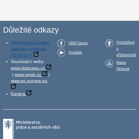
Důležité odkazy
Elektronické podání
Prohlášení
Větší šance
žádosti o podporu
o
Youtube
(IS KP21+)
přístupnosti
Související weby:
Mapa
www.dotaceeu.cz
Stránek
|
www.opjak.cz
|
www.ec.europa.eu
Kariéra