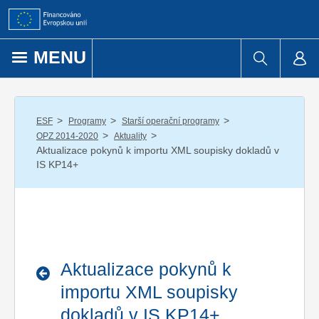
Přejít k obsahu
MENU
/
/
/
ESF
Programy
Starší operační programy
/
/
OPZ 2014-2020
Aktuality
Aktualizace pokynů k importu XML soupisky dokladů v
IS KP14+
Aktualizace pokynů k
importu XML soupisky
dokladů v IS KP14+