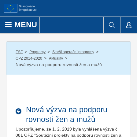
Přejít k obsahu
MENU
/
/
/
ESF
Programy
Starší operační programy
/
/
OPZ 2014-2020
Aktuality
Nová výzva na podporu rovnosti žen a mužů
Nová výzva na podporu
rovnosti žen a mužů
Upozorňujeme, že 1. 2. 2019 byla vyhlášena výzva č.
081 OPZ "Soutěžní projekty na podporu rovnosti žen a