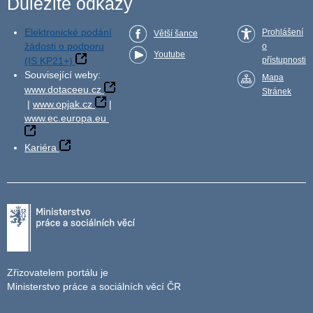
Důležité odkazy
Elektronické podání
Prohlášení
Větší šance
žádosti o podporu
o
Youtube
(IS KP21+)
přístupnosti
Související weby:
Mapa
www.dotaceeu.cz
Stránek
|
www.opjak.cz
|
www.ec.europa.eu
Kariéra
Zřizovatelem portálu je
Ministerstvo práce a sociálních věcí ČR