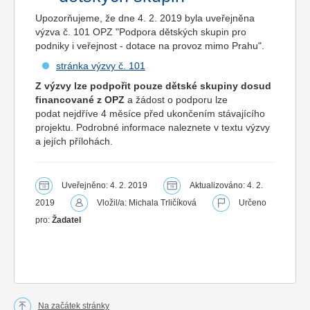
Upozorňujeme, že dne 4. 2. 2019 byla uveřejněna
výzva č. 101 OPZ "Podpora dětských skupin pro
podniky i veřejnost - dotace na provoz mimo Prahu".
stránka výzvy č. 101
Z výzvy lze podpořit pouze dětské skupiny dosud
financované z OPZ
a žádost o podporu lze
podat nejdříve 4 měsíce před ukončením stávajícího
projektu. Podrobné informace naleznete v textu výzvy
a jejích přílohách.
Uveřejněno: 4. 2. 2019
Aktualizováno: 4. 2.
2019
Vložil/a: Michala Trličíková
Určeno
pro:
Žadatel
Na začátek stránky