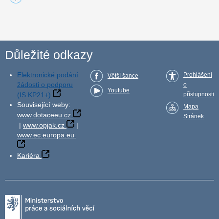
Důležité odkazy
Elektronické podání
Prohlášení
Větší šance
žádosti o podporu
o
Youtube
(IS KP21+)
přístupnosti
Související weby:
Mapa
www.dotaceeu.cz
Stránek
|
www.opjak.cz
|
www.ec.europa.eu
Kariéra