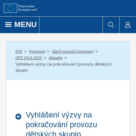
Přejít k obsahu
MENU
/
/
/
ESF
Programy
Starší operační programy
/
/
OPZ 2014-2020
Aktuality
Vyhlášení výzvy na pokračování provozu dětských
skupin
Vyhlášení výzvy na
pokračování provozu
dětských skupin