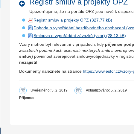
Registr smluv a projekty OPZ
Upozorňujeme, že na portálu OPZ jsou nově k dispozici 
Registr smluv a projekty OPZ
Dohoda o vypořádání bezdůvodného obohacení (vzo
Smlouva o vypořádání závazků (vzor)
Vzory mohou být relevantní v případech, kdy
příjemce pod
zvláštních podmínkách účinnosti některých smluv, uveřejňov
smluv)
povinnost zveřejňovat smlouvy/objednávky v registr
nezajistil
.
Dokumenty naleznete na stránce
https://www.esfcr.cz/vzory
Uveřejněno: 5. 2. 2019
Aktualizováno: 5. 2. 2019
Příjemce