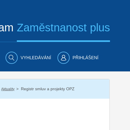
ram
Zaměstnanost plus
VYHLEDÁVÁNÍ
PŘIHLÁŠENÍ
/
Registr smluv a projekty OPZ
Aktuality