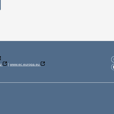
z
|
www.ec.europa.eu