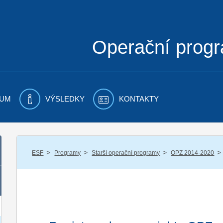
Operační prog
UM
VÝSLEDKY
KONTAKTY
/
/
/
/
ESF
Programy
Starší operační programy
OPZ 2014-2020