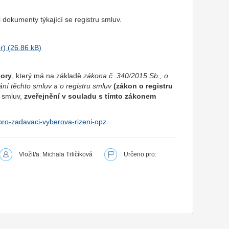
dokumenty týkající se registru smluv.
r)
pory
, který má na základě
zákona č. 340/2015 Sb., o
ání těchto smluv a o registru smluv
(zákon o registru
u smluv,
zveřejnění v souladu s tímto zákonem
-pro-zadavaci-vyberova-rizeni-opz
.
Vložil/a: Michala Trličíková
Určeno pro: