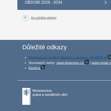
OBDOBÍ 2028 - 2034
Na začátek stránky
Důležité odkazy
Elektronické podání žádosti o podporu (IS KP21+)
Související weby:
www.dotaceeu.cz
|
www.opjak.c
Kariéra