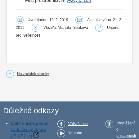
First prostřednictvím
výzvy č. 108
.
Uveřejněno: 19. 2. 2019
Aktualizováno: 21. 2.
2019
Vložil/a: Michala Trličíková
Určeno
pro:
Veřejnost
Na začátek stránky
Důležité odkazy
Elektronické podání
Prohlášení
Větší šance
žádosti o podporu
o
Youtube
(IS KP21+)
přístupnosti