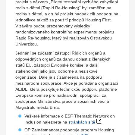
projekt s názvem „Pilotní testování rychlého zabydlení
rodin s dětmi (Rapid Re-Housing)“ byl zaměřen na
rodiny s dětmi, a druhý projekt naopak cílí podporu na
jednotlivce taktéž za použití principů Housing First.
V závěru budou prezentovány výsledky
randomizovaného kontrolního experimentu projektu
Rapid Re-housing, který byl realizován Ostravskou
Univerzitou.
Jednání se zúčastní zástupci Řídicích orgánů a
odpovědných orgánů za danou oblast z členských
států EU, zástupci Evropské komise, a další
stakeholdeři jako jsou odborné a neziskové
organizace. Dále je síť zaměřena na podporu
mezinárodní spolupráce. Akce je pořádána organizací
AEIDL, která poskytuje technickou podporu platformě
Evropské komise pro nadnárodní spolupráci, za
spolupráce Ministerstva práce a sociálních věcí a
Magistrátu města Brna.
Veškeré informace o ESF Thematic Network on
Inclusion naleznete na
stránkách sítě
.
OP Zaměstnanost podporuje program Housing