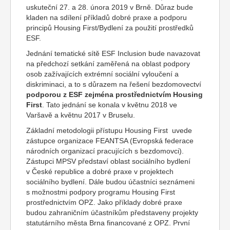
uskuteční 27. a 28. února 2019 v Brně. Důraz bude
kladen na sdílení příkladů dobré praxe a podporu
principů Housing First/Bydlení za použití prostředků
ESF.
Jednání tematické sítě ESF Inclusion bude navazovat
na předchozí setkání zaměřená na oblast podpory
osob zažívajících extrémní sociální vyloučení a
diskriminaci, a to s důrazem na řešení bezdomovectví
podporou z ESF zejména prostřednictvím Housing
First
. Tato jednání se konala v květnu 2018 ve
Varšavě a květnu 2017 v Bruselu.
Základní metodologii přístupu Housing First uvede
zástupce organizace FEANTSA (Evropská federace
národních organizací pracujících s bezdomovci).
Zástupci MPSV představí oblast sociálního bydlení
v České republice a dobré praxe v projektech
sociálního bydlení. Dále budou účastníci seznámeni
s možnostmi podpory programu Housing First
prostřednictvím OPZ. Jako příklady dobré praxe
budou zahraničním účastníkům představeny projekty
statutárního města Brna financované z OPZ. První