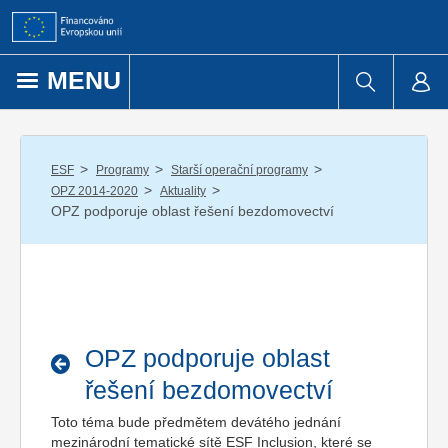
Přejít k obsahu
MENU
/
/
/
ESF
Programy
Starší operační programy
/
/
OPZ 2014-2020
Aktuality
OPZ podporuje oblast řešení bezdomovectví
OPZ podporuje oblast
řešení bezdomovectví
Toto téma bude předmětem devátého jednání
mezinárodní tematické sítě ESF Inclusion, které se