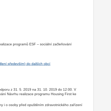
realizace programů ESF – sociální začleňování
dlení především) do dalších obcí
odporu z 31. 5. 2019 na 31. 10. 2019 do 12:00. V
ávání Návrhu realizace programu Housing First ke
iny i o osoby před opuštěním zdravotnického zařízení