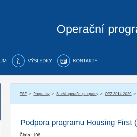
Operační prog
UM
VÝSLEDKY
KONTAKTY
/
/
/
/
ESF
Programy
Starší operační programy
OPZ 2014-2020
Podpora programu Housing First 
Číslo:
108