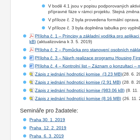
V bodě 4.1 jsou v popisu podporovaných aktiv
přípravné fáze v rámci projektu. Stejná změna 
V příloze č. 2 byla provedena formální oprava.
V příloze č. 3 byla doplněna tabulka pro vypln
Příloha č. 1 – Principy a základní vodítka pro aplikac
(aktualizována k 3. 5. 2019)
Příloha č. 2 – Pomůcka pro stanovení osobních nákl
Příloha č. 3 – Návrh realizace programu Housing Firs
Příloha č. 4 – Kontrolní list – Záznam o konzultaci – 
Zápis z jednání hodnoticí komise
(28. 6. 
Zápis z jednání hodnoticí komise
(28. 8. 2
Zápis z jednání hodnotící komise
(8. 11.
Zápis z jednání hodnotící komise
(26. 11.
Semináře pro žadatele:
Praha 30. 1. 2019
Praha 12. 2. 2019
Praha 6. 3. 2019