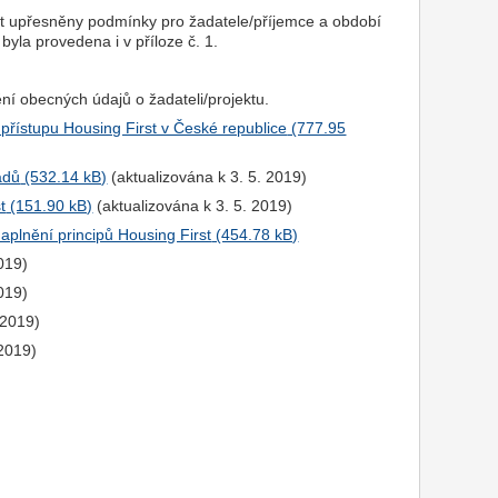
it upřesněny podmínky pro žadatele/příjemce a období
byla provedena i v příloze č. 1.
ění obecných údajů o žadateli/projektu.
i přístupu Housing First v České republice
adů
(aktualizována k 3. 5. 2019)
t
(aktualizována k 3. 5. 2019)
naplnění principů Housing First
2019)
019)
 2019)
 2019)