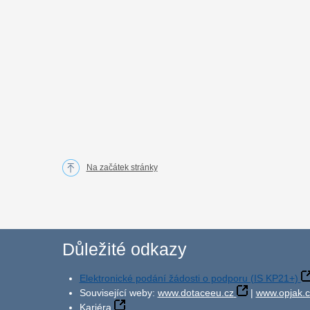
Na začátek stránky
Důležité odkazy
Elektronické podání žádosti o podporu (IS KP21+)
Související weby:
www.dotaceeu.cz
|
www.opjak.c
Kariéra