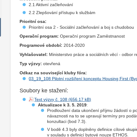
2.1 Aktivní začleňování
2.2 Zlepšování přístupu k službám
Prioritní osa:
Prioritní osa 2 - Sociální začleňování a boj s chudobou
Operační program:
Operační program Zaměstnanost
Programové období:
2014-2020
Vyhlašovatel:
Ministerstvo práce a sociálních věcí - odbor 
Typ výzvy:
otevřená
Odkaz na související kluby fóra:
03_19_108 Pilotní rozšíření konceptu Housing First (By
Soubory ke stažení:
Text výzvy č. 108
Aktualizace k 3. 5. 2019
:
Prodloužení data ukončení příjmu žádostí o p
návaznosti na to se upravují termíny pro pod
konzultaci (bod 7.3).
V bodě 4.3 byly doplněny definice cílové skup
v souladu s definicí bytové nouze ETHOS.