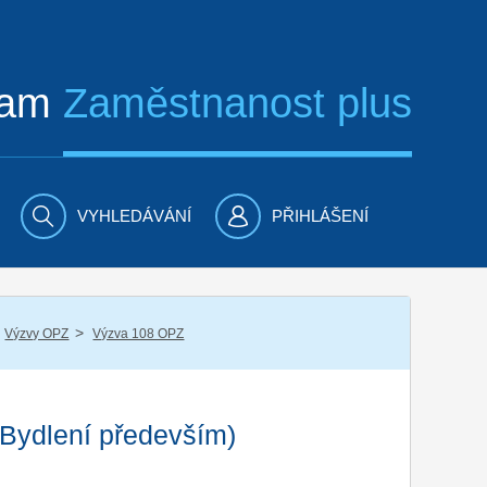
ram
Zaměstnanost plus
VYHLEDÁVÁNÍ
PŘIHLÁŠENÍ
/
Výzvy OPZ
Výzva 108 OPZ
(Bydlení především)