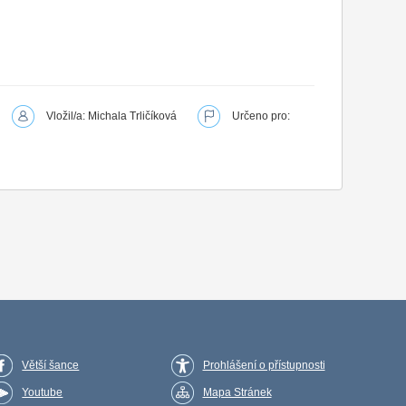
Vložil/a: Michala Trličíková
Určeno pro:
Větší šance
Prohlášení o přístupnosti
Youtube
Mapa Stránek