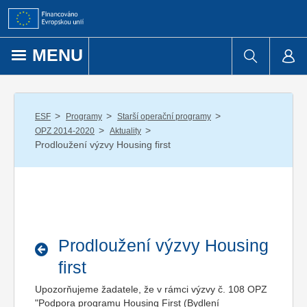
Přejít k obsahu
MENU
/
/
/
ESF
Programy
Starší operační programy
/
/
OPZ 2014-2020
Aktuality
Prodloužení výzvy Housing first
Prodloužení výzvy Housing
first
Upozorňujeme žadatele, že v rámci výzvy č. 108 OPZ
"Podpora programu Housing First (Bydlení