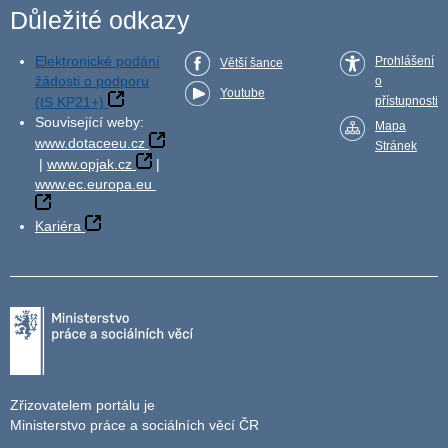
Důležité odkazy
Elektronické podání
Prohlášení
Větší šance
žádosti o podporu
o
Youtube
(IS KP21+)
přístupnosti
Související weby:
Mapa
www.dotaceeu.cz
Stránek
|
www.opjak.cz
|
www.ec.europa.eu
Kariéra
Zřizovatelem portálu je
Ministerstvo práce a sociálních věcí ČR