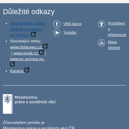
Důležité odkazy
Elektronické podání
Prohlášení
Větší šance
žádosti o podporu
o
Youtube
(IS KP21+)
přístupnosti
Související weby:
Mapa
www.dotaceeu.cz
Stránek
|
www.opjak.cz
|
www.ec.europa.eu
Kariéra
Zřizovatelem portálu je
Ministerstvo práce a sociálních věcí ČR