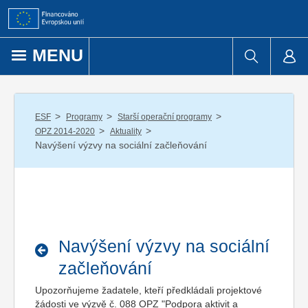
Přejít k obsahu
MENU
/
/
/
ESF
Programy
Starší operační programy
/
/
OPZ 2014-2020
Aktuality
Navýšení výzvy na sociální začleňování
Navýšení výzvy na sociální
začleňování
Upozorňujeme žadatele, kteří předkládali projektové
žádosti ve výzvě č. 088 OPZ "Podpora aktivit a