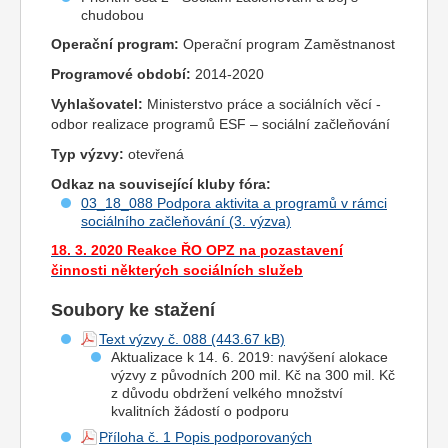
chudobou
Operační program:
Operační program Zaměstnanost
Programové období:
2014-2020
Vyhlašovatel:
Ministerstvo práce a sociálních věcí -
odbor realizace programů ESF – sociální začleňování
Typ výzvy:
otevřená
Odkaz na související kluby fóra:
03_18_088 Podpora aktivita a programů v rámci
sociálního začleňování (3. výzva)
18. 3. 2020 Reakce ŘO OPZ na pozastavení
činnosti některých sociálních služeb
Soubory ke stažení
Text výzvy č. 088
Aktualizace k 14. 6. 2019: navýšení alokace
výzvy z původních 200 mil. Kč na 300 mil. Kč
z důvodu obdržení velkého množství
kvalitních žádostí o podporu
Příloha č. 1 Popis podporovaných