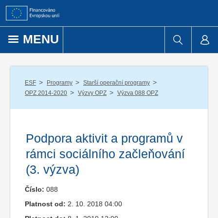
Přejít k obsahu
MENU
/
/
/
ESF
Programy
Starší operační programy
/
/
OPZ 2014-2020
Výzvy OPZ
Výzva 088 OPZ
Podpora aktivit a programů v
rámci sociálního začleňování
(3. výzva)
Číslo:
088
Platnost od:
2. 10. 2018 04:00