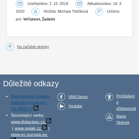
Uveřejněno: 2. 10. 2018
Aktualizováno: 18. 3.
2020
Vložil/a: Michala Trličíková
Určeno
pro:
Veřejnost, Žadatel
Na začátek stránky
Důležité odkazy
Elektronické podání
Prohlášení
Větší šance
žádosti o podporu
o
Youtube
(IS KP21+)
přístupnosti
Související weby:
Mapa
www.dotaceeu.cz
Stránek
|
www.opjak.cz
|
www.ec.europa.eu