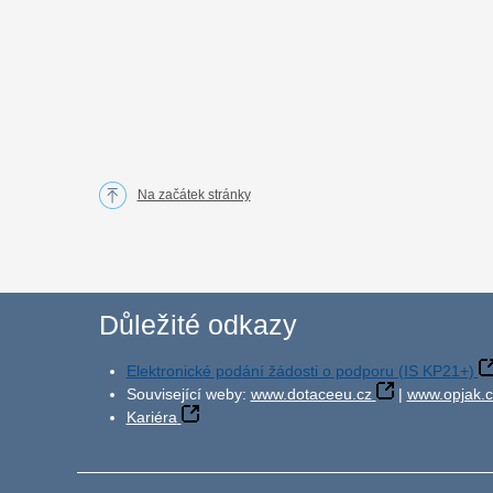
Na začátek stránky
Důležité odkazy
Elektronické podání žádosti o podporu (IS KP21+)
Související weby:
www.dotaceeu.cz
|
www.opjak.c
Kariéra