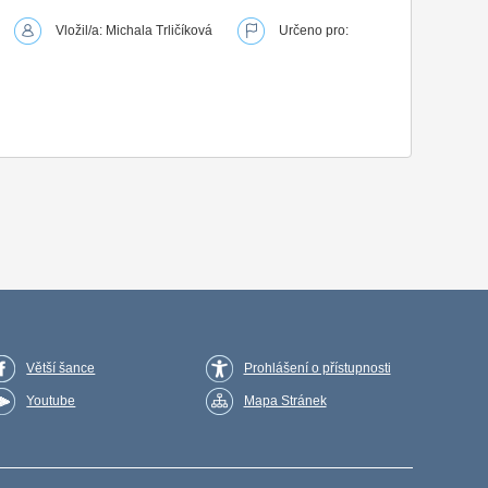
Vložil/a: Michala Trličíková
Určeno pro:
Větší šance
Prohlášení o přístupnosti
Youtube
Mapa Stránek