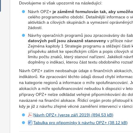
Dovolujeme si však upozornit na následující:
Návrh OPZ+
je záměrně formulován tak, aby umožňova
celého programového období. Detailnější informace o 
aktivitách a cílových skupinách a vymezení oprávněnýc
žádostí.
Návrhy operačních programů jsou zpracovávány do šabl
datových polí jsou závazně stanoveny
v příloze ná
Zejména kapitoly 1 Strategie programu a stěžejní části ka
příspěvku aktivit ke specifickým cílům a popis cílových
limitu počtu znaků, který stanoví nařízení. Jakékoli ná
doplněny o indikaci, kterou část textu obdobného rozsa
Návrh OPZ+ zatím neobsahuje údaje o finančních alokacích, 
indikátorů. Ke zpracování těchto údajů dosud chybí informac
na kategorie regionů a informace o míře spolufinancování. J
alokacích a míře spolufinancování nebudou k dispozici v l
přípravy OPZ+ nelze odkládat veřejné připomínkování do d
navázané na finanční alokace. Řídicí orgán proto přistoupi
kdy je již z návrhu zřejmé věcné zaměření intervencí v rámci j
Návrh OPZ+ (verze září 2019)
Tabulka pro připomínky k návrhu OPZ+