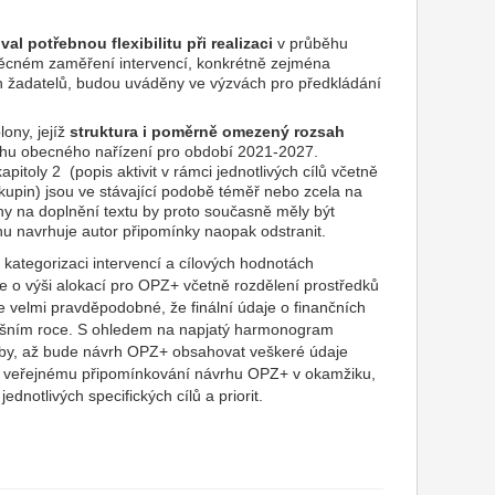
l potřebnou flexibilitu při realizaci
v průběhu
věcném zaměření intervencí, konkrétně zejména
h žadatelů, budou uváděny ve výzvách pro předkládání
ony, jejíž
struktura i poměrně omezený rozsah
vrhu obecného nařízení pro období 2021-2027.
pitoly 2 (popis aktivit v rámci jednotlivých cílů včetně
 skupin) jsou ve stávající podobě téměř nebo zcela na
vrhy na doplnění textu by proto současně měly být
hu navrhuje autor připomínky naopak odstranit.
kategorizaci intervencí a cílových hodnotách
e o výši alokací pro OPZ+ včetně rozdělení prostředků
e velmi pravděpodobné, že finální údaje o finančních
etošním roce. S ohledem na napjatý harmonogram
oby, až bude návrh OPZ+ obsahovat veškeré údaje
l k veřejnému připomínkování návrhu OPZ+ v okamžiku,
ednotlivých specifických cílů a priorit.