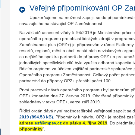
Veřejné připomínkování OP Za
Upozorňujeme na možnost zapojit se do připomínkován
navazujícího na stávající OP Zaměstnanost.
Na základě usnesení vlády č. 94/2019 je Ministerstvo práce
operačního programu pro oblast lidských zdrojů v progra
Zaměstnanost plus (OPZ+) je připravován v rámci Platformy p
resortů, regionů, měst a obcí, nestátních neziskových organi
co nejširšího spektra partnerů do přípravy OPZ+ a pro um
jednotlivých specifických cílů byla využita odborná kapacita 
řídicím orgánem za účelem zajištění partnerské spolupráce př
Operačního programu Zaměstnanost. Celkový počet partner
partnerství do přípravy OPZ+ přesáhl počet 100.
První pracovní návrh operačního programu byl partnerům p
OPZ+ konaném dne 27. června 2019. Obdržené připomínky b
zohledněny v textu OPZ+, verze září 2019.
Řídicí orgán dává nyní možnost široké veřejnosti zapojit se
2019
. Připomínky k návrhu OPZ+ je možné zasí
adresu
esf@mpsv.cz
do pátku 4. října 2019
.
Do předmětu 
připomínky
“.