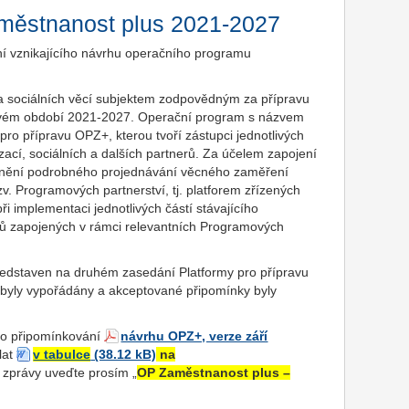
městnanost plus 2021-2027
í vznikajícího návrhu operačního programu
 a sociálních věcí subjektem zodpovědným za přípravu
movém období 2021-2027. Operační program s názvem
ro přípravu OPZ+, kterou tvoří zástupci jednotlivých
zací, sociálních a dalších partnerů. Za účelem zapojení
ožnění podrobného projednávání věcného zaměření
tzv. Programových partnerství, tj. platforem zřízených
i implementaci jednotlivých částí stávajícího
ů zapojených v rámci relevantních Programových
ředstaven na druhém zasedání Platformy pro přípravu
yly vypořádány a akceptované připomínky byly
 do připomínkování
návrhu OPZ+, verze září
lat
v tabulce
na
zprávy uveďte prosím „
OP Zaměstnanost plus –