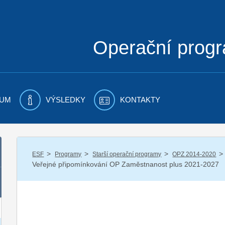
Operační prog
UM
VÝSLEDKY
KONTAKTY
/
/
/
/
ESF
Programy
Starší operační programy
OPZ 2014-2020
Veřejné připomínkování OP Zaměstnanost plus 2021-2027