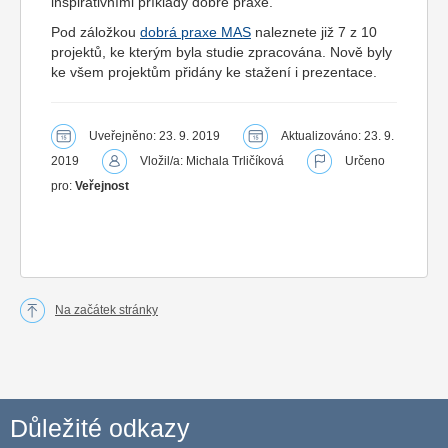
inspirativními příklady dobré praxe.
Pod záložkou
dobrá praxe MAS
naleznete již 7 z 10
projektů, ke kterým byla studie zpracována. Nově byly
ke všem projektům přidány ke stažení i prezentace.
Uveřejněno: 23. 9. 2019
Aktualizováno: 23. 9.
2019
Vložil/a: Michala Trličíková
Určeno
pro:
Veřejnost
Na začátek stránky
Důležité odkazy