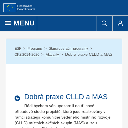
Přejít k obsahu
MENU
/
/
/
ESF
Programy
Starší operační programy
/
/
Dobrá praxe CLLD a MAS
OPZ 2014-2020
Aktuality
Dobrá praxe CLLD a MAS
Rádi bychom vás upozornili na tři nové
případové studie projektů, které jsou realizovány v
rámci strategií komunitně vedeného místního rozvoje
(CLLD) místních akčních skupin (MAS) a jsou