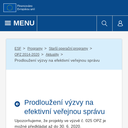
Přejít k obsahu
MENU
/
/
/
ESF
Programy
Starší operační programy
/
/
OPZ 2014-2020
Aktuality
Prodloužení výzvy na efektivní veřejnou správu
Prodloužení výzvy na
efektivní veřejnou správu
Upozorňujeme, že projekty ve výzvě č. 025 OPZ je
možné předkládat až do 30. 6. 2020.