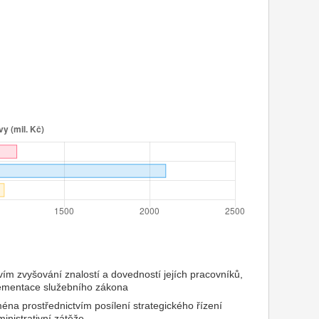
vím zvyšování znalostí a dovedností jejích pracovníků,
implementace služebního zákona
éna prostřednictvím posílení strategického řízení
ministrativní zátěže