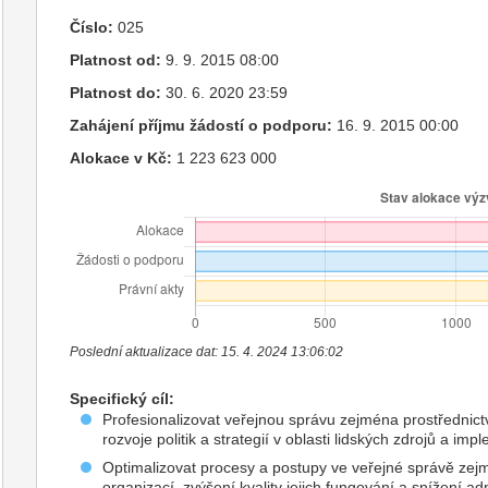
Číslo:
025
Platnost od:
9. 9. 2015 08:00
Platnost do:
30. 6. 2020 23:59
Zahájení příjmu žádostí o podporu:
16. 9. 2015 00:00
Alokace v Kč:
1 223 623 000
Poslední aktualizace dat: 15. 4. 2024 13:06:02
Specifický cíl:
Profesionalizovat veřejnou správu zejména prostřednict
rozvoje politik a strategií v oblasti lidských zdrojů a 
Optimalizovat procesy a postupy ve veřejné správě zejm
organizací, zvýšení kvality jejich fungování a snížení ad