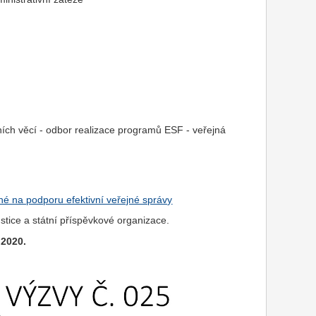
ních věcí - odbor realizace programů ESF - veřejná
é na podporu efektivní veřejné správy
stice a státní příspěvkové organizace.
 2020.