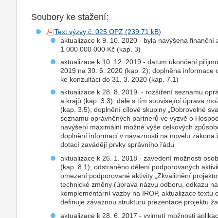
Soubory ke stažení:
Text výzvy č. 025 OPZ
aktualizace k 9. 10. 2020 - byla navýšena finančn
1 000 000 000 Kč (kap. 3)
aktualizace k 10. 12. 2019 - datum ukončení příjm
2019 na 30. 6. 2020 (kap. 2); doplněna informace
ke konzultaci do 31. 3. 2020 (kap. 7.1)
aktualizace k 28. 8. 2019 - rozšíření seznamu opr
a krajů (kap. 3.3), dále s tím související úprava m
(kap. 3.5); doplnění cílové skupiny „Dobrovolné sva
seznamu oprávněných partnerů ve výzvě o Hospod
navýšení maximální možné výše celkových způsobil
doplnění informací v návaznosti na novelu zákona č
dotací zavádějí prvky správního řádu
aktualizace k 26. 1. 2018 - zavedení možnosti osob
(kap. 8.1); odstraněno dělení podporovaných aktivit
omezení podporované aktivity „Zkvalitnění projekto
technické změny (úprava názvu odboru, odkazu na d
komplementární vazby na IROP, aktualizace textu od
definuje závaznou strukturu prezentace projektu ža
aktualizace k 28. 6. 2017 - vyjmutí možnosti aplika