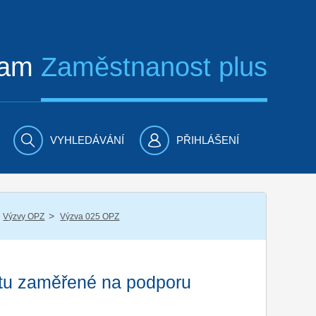
ram
Zaměstnanost plus
VYHLEDÁVÁNÍ
PŘIHLÁŠENÍ
/
Výzvy OPZ
Výzva 025 OPZ
átu zaměřené na podporu