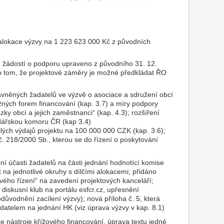
í alokace výzvy na 1 223 623 000 Kč z původních
u žádostí o podporu upraveno z původního 31. 12.
 o tom, že projektové záměry je možné předkládat ŘO
ávněných žadatelů ve výzvě o asociace a sdružení obcí
ožných forem financování (kap. 3.7) a míry podpory
zky obcí a jejich zaměstnanci“ (kap. 4.3); rozšíření
ářskou komoru ČR (kap 3.4)
ých výdajů projektu na 100 000 000 CZK (kap. 3.6);
. 218/2000 Sb., kterou se do řízení o poskytování
ní účasti žadatelů na části jednání hodnotící komise
 na jednotlivé okruhy s dílčími alokacemi; přidáno
vého řízení“ na zavedení projektových kanceláří;
iskusní klub na portálu esfcr.cz, upřesnění
ůvodnění zacílení výzvy); nová příloha č. 5, která
datelem na jednání HK (viz úprava výzvy v kap. 8.1)
ce nástroje křížového financování, úprava textu jedné