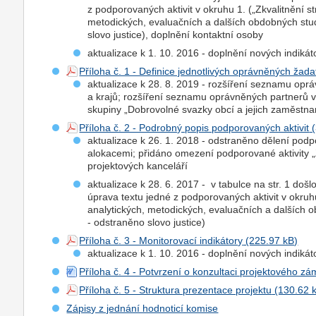
z podporovaných aktivit v okruhu 1. („Zkvalitnění st
metodických, evaluačních a dalších obdobných studií
slovo justice), doplnění kontaktní osoby
aktualizace k 1. 10. 2016 - doplnění nových indiká
Příloha č. 1 - Definice jednotlivých oprávněných žada
aktualizace k 28. 8. 2019 - rozšíření seznamu opr
a krajů; rozšíření seznamu oprávněných partnerů 
skupiny „Dobrovolné svazky obcí a jejich zaměstna
Příloha č. 2 - Podrobný popis podporovaných aktivit
aktualizace k 26. 1. 2018 - odstraněno dělení podpo
alokacemi; přidáno omezení podporované aktivity „
projektových kanceláří
aktualizace k 28. 6. 2017 - v tabulce na str. 1 došl
úprava textu jedné z podporovaných aktivit v okruhu
analytických, metodických, evaluačních a dalších ob
- odstraněno slovo justice)
Příloha č. 3 - Monitorovací indikátory
aktualizace k 1. 10. 2016 - doplnění nových indiká
Příloha č. 4 - Potvrzení o konzultaci projektového 
Příloha č. 5 - Struktura prezentace projektu
Zápisy z jednání hodnoticí komise