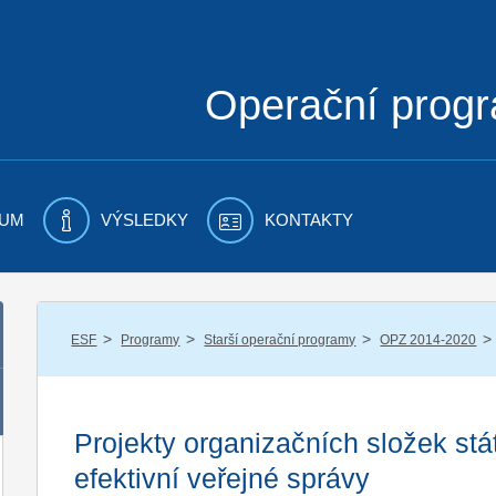
Operační prog
UM
VÝSLEDKY
KONTAKTY
/
/
/
/
ESF
Programy
Starší operační programy
OPZ 2014-2020
Projekty organizačních složek st
efektivní veřejné správy