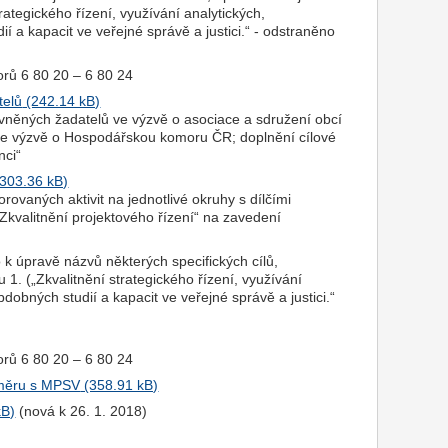
rategického řízení, využívání analytických,
 a kapacit ve veřejné správě a justici.“ - odstraněno
torů 6 80 20 – 6 80 24
telů
ávněných žadatelů ve výzvě o asociace a sdružení obcí
ve výzvě o Hospodářskou komoru ČR; doplnění cílové
nci“
rovaných aktivit na jednotlivé okruhy s dílčími
Zkvalitnění projektového řízení“ na zavedení
o k úpravě názvů některých specifických cílů,
 1. („Zkvalitnění strategického řízení, využívání
dobných studií a kapacit ve veřejné správě a justici.“
torů 6 80 20 – 6 80 24
záměru s MPSV
(nová k 26. 1. 2018)